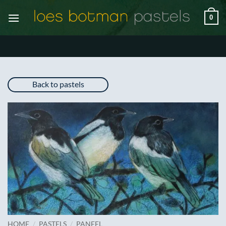
Ga
0
naar
inhoud
Back to pastels
/
/
HOME
PASTELS
PANEEL