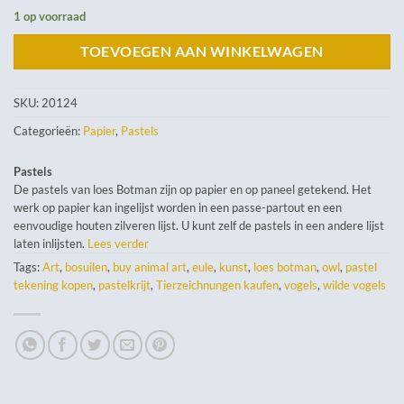
1 op voorraad
TOEVOEGEN AAN WINKELWAGEN
SKU:
20124
Categorieën:
Papier
,
Pastels
Pastels
De pastels van loes Botman zijn op papier en op paneel getekend. Het
werk op papier kan ingelijst worden in een passe-partout en een
eenvoudige houten zilveren lijst. U kunt zelf de pastels in een andere lijst
laten inlijsten.
Lees verder
Tags:
Art
,
bosuilen
,
buy animal art
,
eule
,
kunst
,
loes botman
,
owl
,
pastel
tekening kopen
,
pastelkrijt
,
Tierzeichnungen kaufen
,
vogels
,
wilde vogels