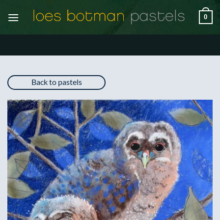
Ga
0
naar
inhoud
Back to pastels