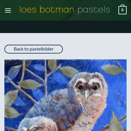
Zum
0
Inhalt
springen
Back to pastelbilder