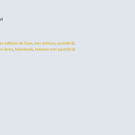
el
les editions de Saxe
,
loes botman
,
pastelkrijt
,
en leren
,
tekenboek
,
tekenen met pastelkrijt