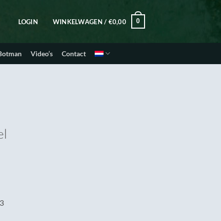
0
LOGIN
WINKELWAGEN /
€
0,00
 Botman
Video’s
Contact
el
3