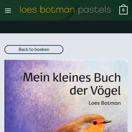
Ga
0
naar
inhoud
Back to boeken