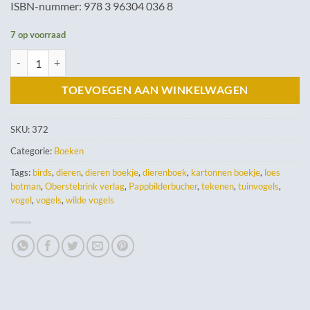
ISBN-nummer: 978 3 96304 036 8
7 op voorraad
Mein kleines Buch der Vögel aantal
TOEVOEGEN AAN WINKELWAGEN
SKU:
372
Categorie:
Boeken
Tags:
birds
,
dieren
,
dieren boekje
,
dierenboek
,
kartonnen boekje
,
loes
botman
,
Oberstebrink verlag
,
Pappbilderbucher
,
tekenen
,
tuinvogels
,
vogel
,
vogels
,
wilde vogels