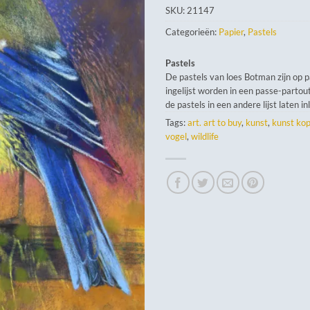
SKU:
21147
Categorieën:
Papier
,
Pastels
Pastels
De pastels van loes Botman zijn op 
ingelijst worden in een passe-partout
de pastels in een andere lijst laten in
Tags:
art. art to buy
,
kunst
,
kunst ko
vogel
,
wildlife