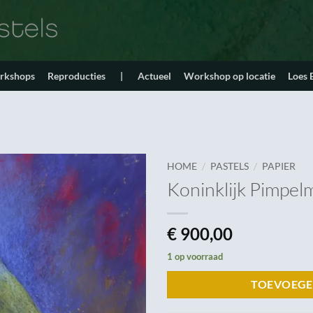
orkshops
Reproducties
|
Actueel
Workshop op locatie
Loes
/
/
HOME
PASTELS
PAPIER
Koninklijk Pimpel
€
900,00
1 op voorraad
TOEVOEGE