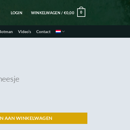
0
LOGIN
WINKELWAGEN /
€
0,00
 Botman
Video’s
Contact
meesje
N AAN WINKELWAGEN