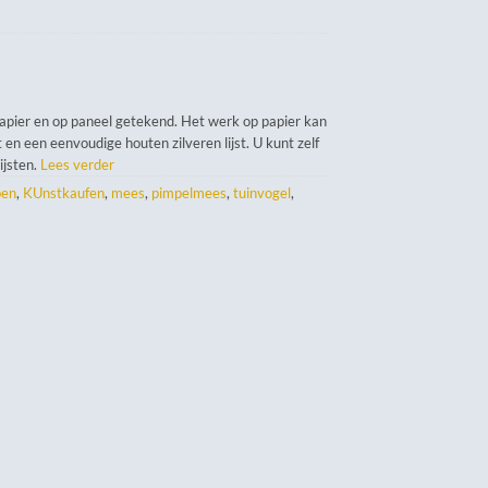
papier en op paneel getekend. Het werk op papier kan
 en een eenvoudige houten zilveren lijst. U kunt zelf
lijsten.
Lees verder
pen
,
KUnstkaufen
,
mees
,
pimpelmees
,
tuinvogel
,