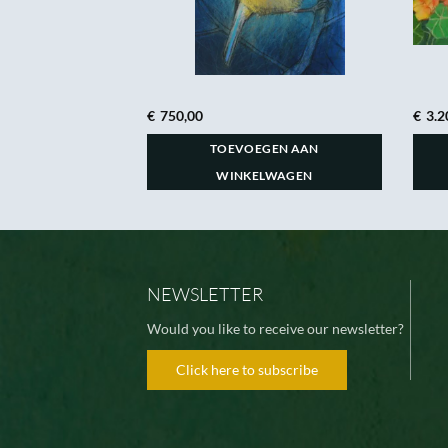
€
750,00
€
3.2
GEN AAN
TOEVOEGEN AAN
LWAGEN
WINKELWAGEN
NEWSLETTER
Would you like to receive our newsletter?
Click here to subscribe