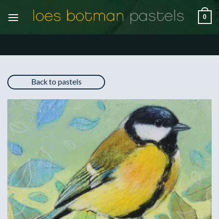
Ga
0
naar
inhoud
Back to pastels