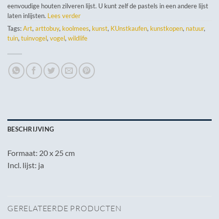
eenvoudige houten zilveren lijst. U kunt zelf de pastels in een andere lijst
laten inlijsten.
Lees verder
Tags:
Art
,
arttobuy
,
koolmees
,
kunst
,
KUnstkaufen
,
kunstkopen
,
natuur
,
tuin
,
tuinvogel
,
vogel
,
wildlife
BESCHRIJVING
Formaat: 20 x 25 cm
Incl. lijst: ja
GERELATEERDE PRODUCTEN