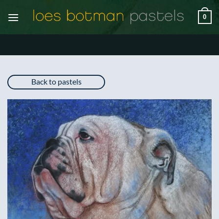
Ga
0
naar
inhoud
Back to pastels