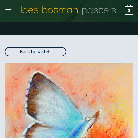
Ga
0
naar
inhoud
Back to pastels