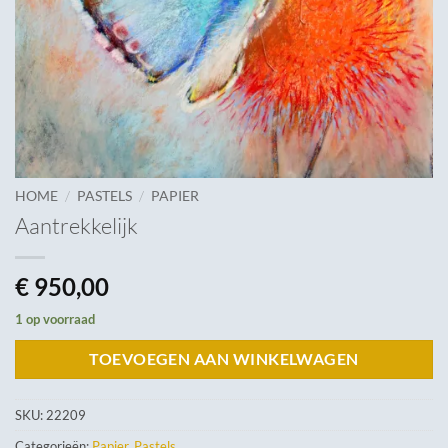
/
/
HOME
PASTELS
PAPIER
Aantrekkelijk
€
950,00
1 op voorraad
TOEVOEGEN AAN WINKELWAGEN
SKU:
22209
Categorieën:
Papier
,
Pastels