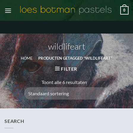
Ga
0
naar
inhoud
wildlifeart
HOME
/
PRODUCTEN GETAGGED “WILDLIFEART”
FILTER
Toont alle 6 resultaten
SEARCH