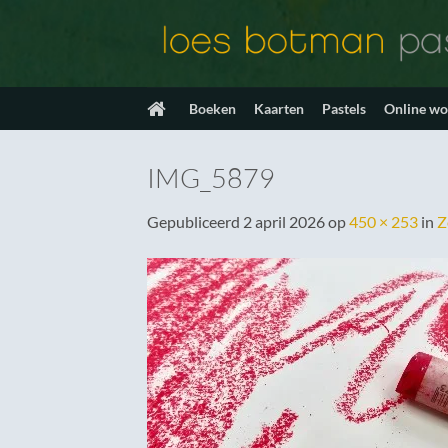
Ga
naar
inhoud
Boeken
Kaarten
Pastels
Online w
IMG_5879
Gepubliceerd
2 april 2026
op
450 × 253
in
Z