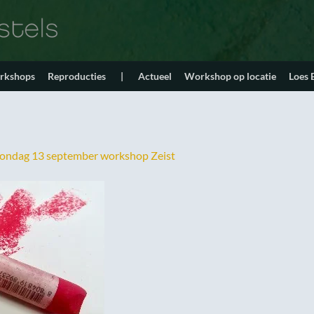
orkshops
Reproducties
|
Actueel
Workshop op locatie
Loes
ondag 13 september workshop Zeist