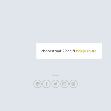
choorstraat 29 delft
bekijk route
.