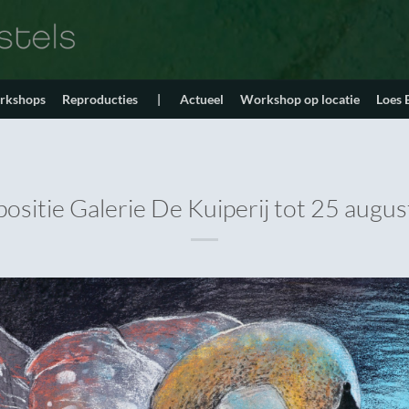
orkshops
Reproducties
|
Actueel
Workshop op locatie
Loes
ositie Galerie De Kuiperij tot 25 augu