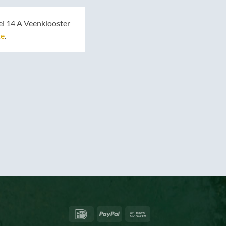
i 14 A Veenklooster
te
.
IDeal
PayPal
Bank
Transfer