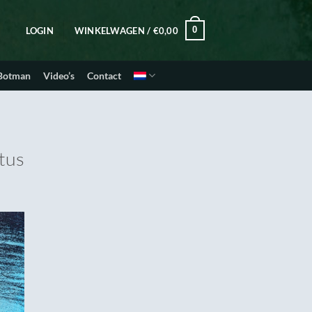
0
LOGIN
WINKELWAGEN /
€
0,00
 Botman
Video’s
Contact
stus