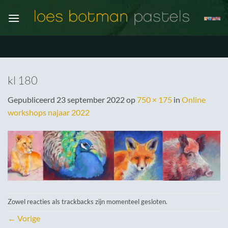
Ga
naar
inhoud
kl 180
Gepubliceerd
23 september 2022
op
750 × 175
in
Online
workshops najaar 2022
Zowel reacties als trackbacks zijn momenteel gesloten.
←
Vorige