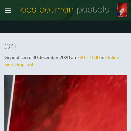
Ga
naar
inhoud
(04)
Gepubliceerd
30 december 2020
op
720 × 1080
in
Online
workshop juni