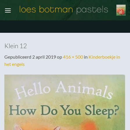
Ga
naar
inhoud
Klein 12
Gepubliceerd
2 april 2019
op
416 × 500
in
Kinderboekje in
het engels