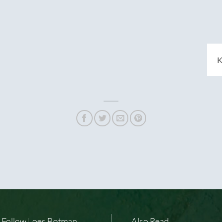
K
Follow Loes Botman
Also Read