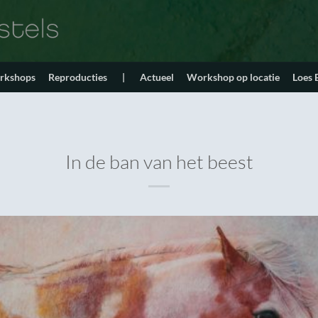
orkshops
Reproducties
|
Actueel
Workshop op locatie
Loes
In de ban van het beest