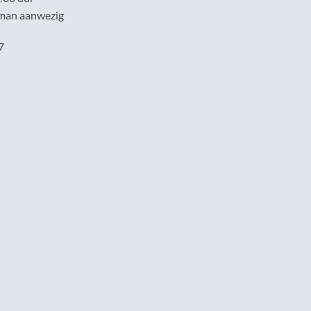
tman aanwezig
7