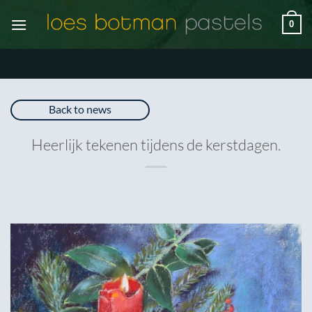
Ga
0
naar
inhoud
Back to news
Heerlijk tekenen tijdens de kerstdagen.