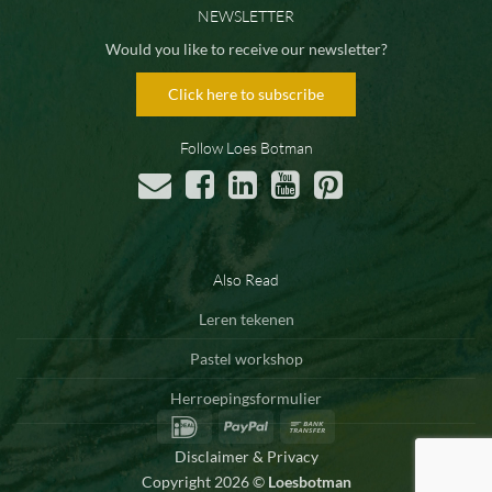
NEWSLETTER
Would you like to receive our newsletter?
Click here to subscribe
Follow Loes Botman
Also Read
Leren tekenen
Pastel workshop
Herroepingsformulier
IDeal
PayPal
Bank
Transfer
Disclaimer & Privacy
Copyright 2026 ©
Loesbotman