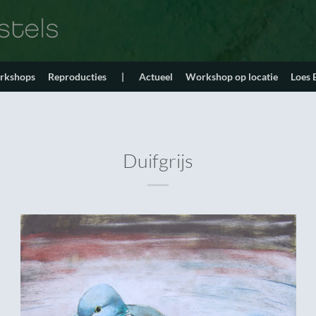
orkshops
Reproducties
|
Actueel
Workshop op locatie
Loes
Duifgrijs