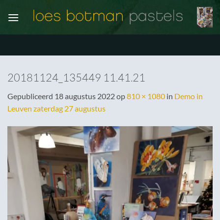
Ga
naar
inhoud
20181124_135449 11.41.21
Gepubliceerd
18 augustus 2022
op
810 × 1080
in
Demo in
Leuven zaterdag 27 augustus