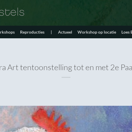
orkshops
Reproducties
|
Actueel
Workshop op locatie
Loes
a Art tentoonstelling tot en met 2e Pa