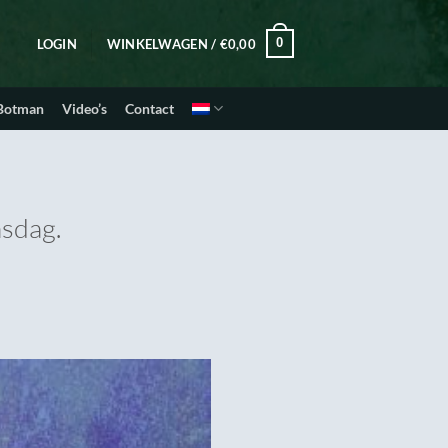
0
LOGIN
WINKELWAGEN /
€
0,00
 Botman
Video’s
Contact
asdag.