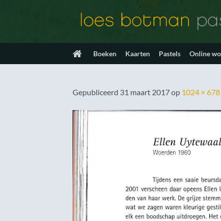
Ga
naar
inhoud
Boeken
Kaarten
Pastels
Online w
Gepubliceerd
31 maart 2017
op
1024 × 678