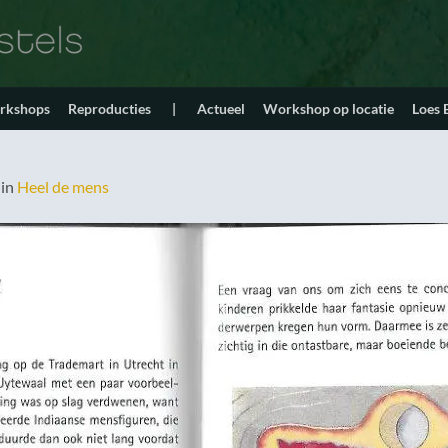
orkshops
Reproducties
|
Actueel
Workshop op locatie
Loes
in
Heel de mens