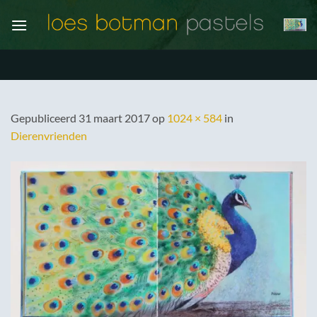
Ga
naar
inhoud
Gepubliceerd
31 maart 2017
op
1024 × 584
in
Dierenvrienden