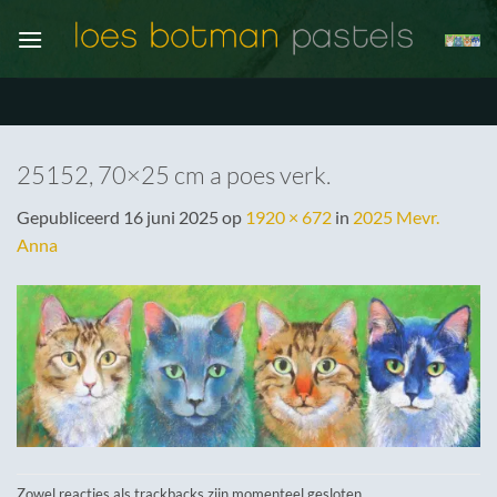
Ga
naar
inhoud
25152, 70×25 cm a poes verk.
Gepubliceerd
16 juni 2025
op
1920 × 672
in
2025 Mevr.
Anna
Zowel reacties als trackbacks zijn momenteel gesloten.