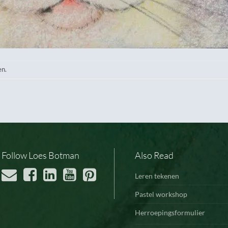
en.
Follow Loes Botman
Also Read
Leren tekenen
Pastel workshop
Herroepingsformulier