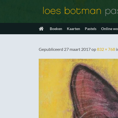
Ga
naar
inhoud
Boeken
Kaarten
Pastels
Online w
Gepubliceerd
27 maart 2017
op
832 × 768
i