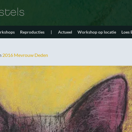
orkshops
Reproducties
|
Actueel
Workshop op locatie
Loes
n
2016 Mevrouw Deden