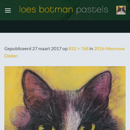
Ga
naar
inhoud
Gepubliceerd
27 maart 2017
op
832 × 768
in
2016 Mevrouw
Deden