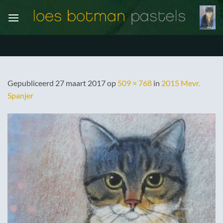
Ga
naar
inhoud
Gepubliceerd
27 maart 2017
op
509 × 768
in
2015 Mevr.
Spanjer