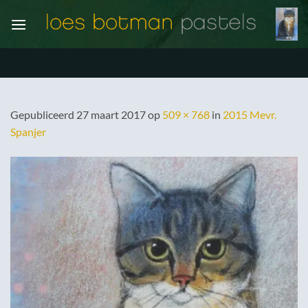
Ga
naar
inhoud
Gepubliceerd
27 maart 2017
op
509 × 768
in
2015 Mevr.
Spanjer