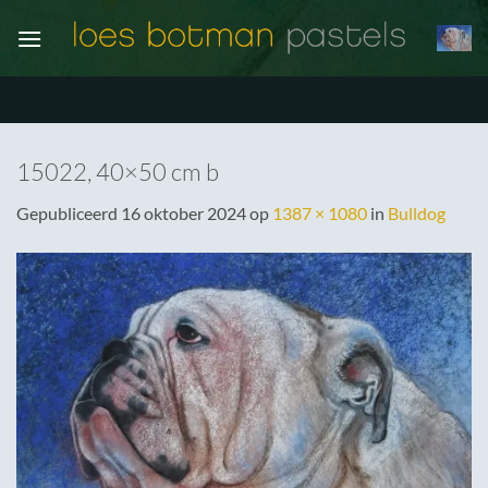
Ga
naar
inhoud
15022, 40×50 cm b
Gepubliceerd
16 oktober 2024
op
1387 × 1080
in
Bulldog