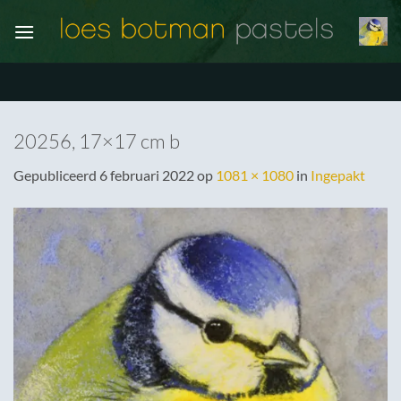
Ga
naar
inhoud
20256, 17×17 cm b
Gepubliceerd
6 februari 2022
op
1081 × 1080
in
Ingepakt