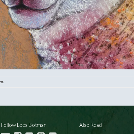
en.
Follow Loes Botman
Also Read