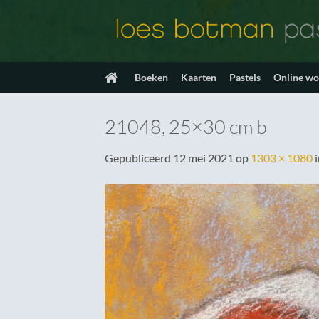
Ga
naar
inhoud
Boeken
Kaarten
Pastels
Online w
21048, 25×30 cm b
Gepubliceerd
12 mei 2021
op
1303 × 1080