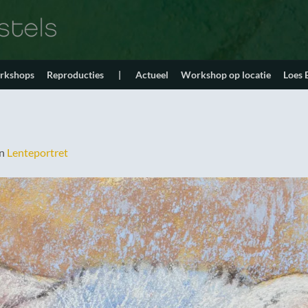
orkshops
Reproducties
|
Actueel
Workshop op locatie
Loes
in
Lenteportret