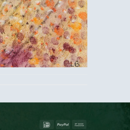
IDeal
PayPal
Bank