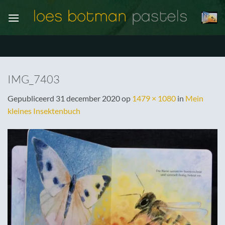
Ga
naar
inhoud
IMG_7403
Gepubliceerd
31 december 2020
op
1479 × 1080
in
Mein
kleines Insektenbuch