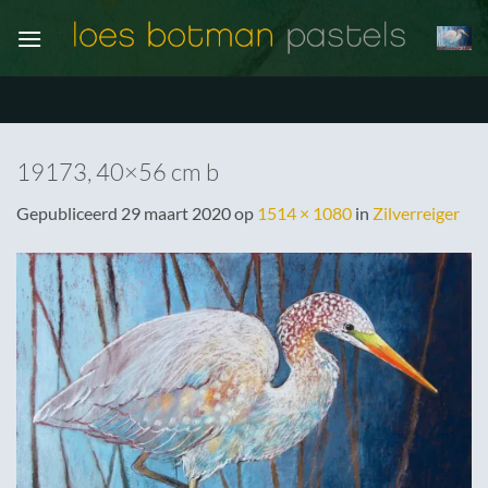
Ga
naar
inhoud
19173, 40×56 cm b
Gepubliceerd
29 maart 2020
op
1514 × 1080
in
Zilverreiger