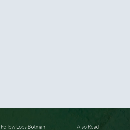
Follow Loes Botman
Also Read