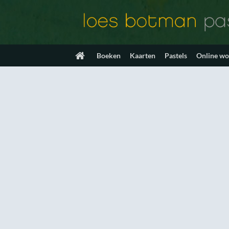
Ga
naar
inhoud
Boeken
Kaarten
Pastels
Online w