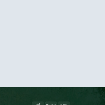
IDeal
PayPal
Bank