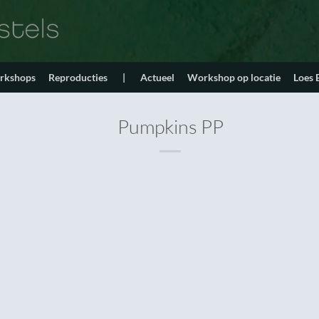
orkshops
Reproducties
|
Actueel
Workshop op locatie
Loes
Pumpkins PP