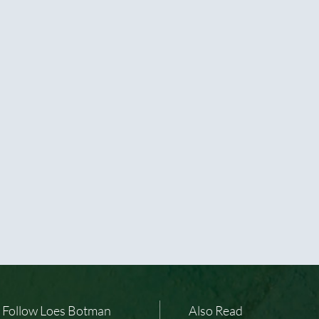
Follow Loes Botman
Also Read