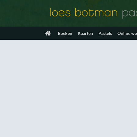
Ga
naar
inhoud
Boeken
Kaarten
Pastels
Online w