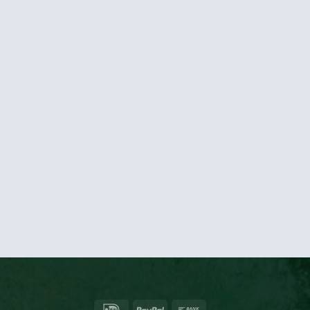
IDeal
PayPal
Bank