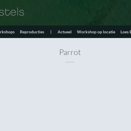
orkshops
Reproducties
|
Actueel
Workshop op locatie
Loes
Parrot