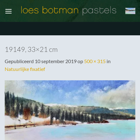
Ga
naar
inhoud
19149, 33×21 cm
Gepubliceerd
10 september 2019
op
500 × 315
in
Natuurlijke fixatief