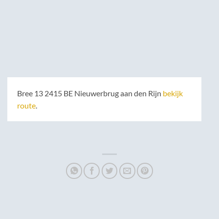
Bree 13 2415 BE Nieuwerbrug aan den Rijn
bekijk
route
.