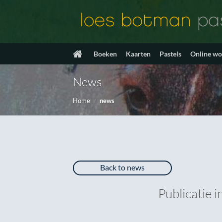
Ga
naar
inhoud
Boeken
Kaarten
Pastels
Online w
News
Home
/
news
Back to news
Publicatie 