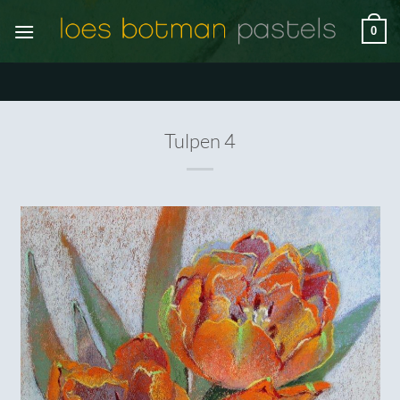
Ga
0
naar
inhoud
Tulpen 4