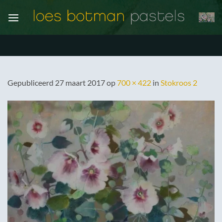
Ga
naar
inhoud
Gepubliceerd
27 maart 2017
op
700 × 422
in
Stokroos 2