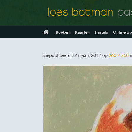
Ga
naar
inhoud
Boeken
Kaarten
Pastels
Online w
Gepubliceerd
27 maart 2017
op
960 × 768
i