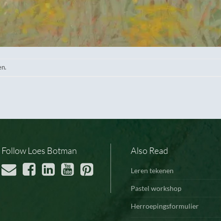
en.
Follow Loes Botman
Also Read
Leren tekenen
Pastel workshop
Herroepingsformulier