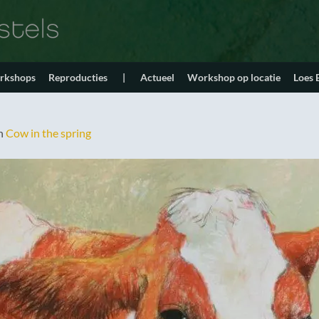
orkshops
Reproducties
|
Actueel
Workshop op locatie
Loes
n
Cow in the spring