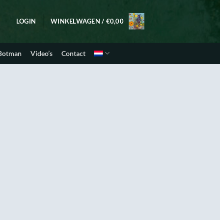
LOGIN
WINKELWAGEN /
€
0,00
 Botman
Video’s
Contact