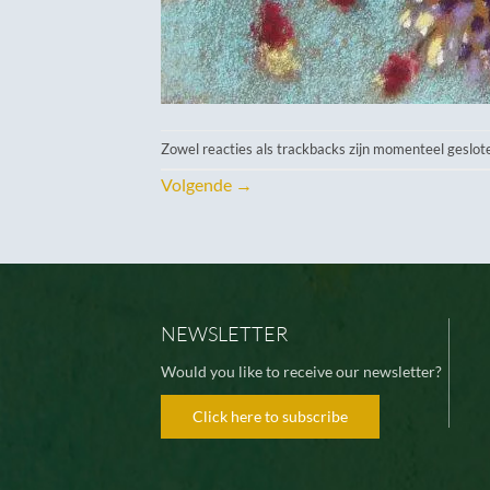
Zowel reacties als trackbacks zijn momenteel geslot
Volgende
→
NEWSLETTER
Would you like to receive our newsletter?
Click here to subscribe