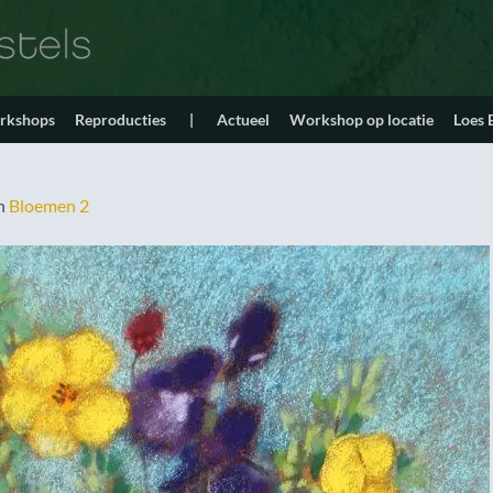
orkshops
Reproducties
|
Actueel
Workshop op locatie
Loes
n
Bloemen 2