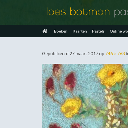
Ga
naar
inhoud
Boeken
Kaarten
Pastels
Online w
Gepubliceerd
27 maart 2017
op
746 × 768
i