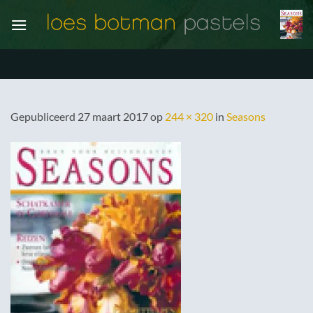
Ga
naar
inhoud
Gepubliceerd
27 maart 2017
op
244 × 320
in
Seasons