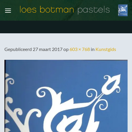
Ga
naar
inhoud
Gepubliceerd
27 maart 2017
op
603 × 768
in
Kunstgids