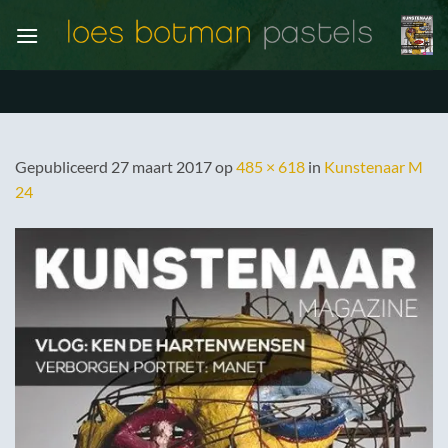
Ga
naar
inhoud
Gepubliceerd
27 maart 2017
op
485 × 618
in
Kunstenaar M
24