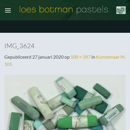
Ga
naar
inhoud
IMG_3624
Gepubliceerd
27 januari 2020
op
500 × 397
in
Kunstenaar M.
105