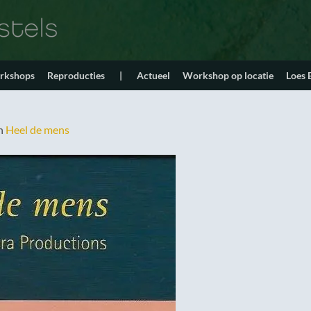
orkshops
Reproducties
|
Actueel
Workshop op locatie
Loes
n
Heel de mens