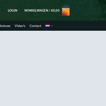
LOGIN
WINKELWAGEN /
€
0,00
 Botman
Video’s
Contact