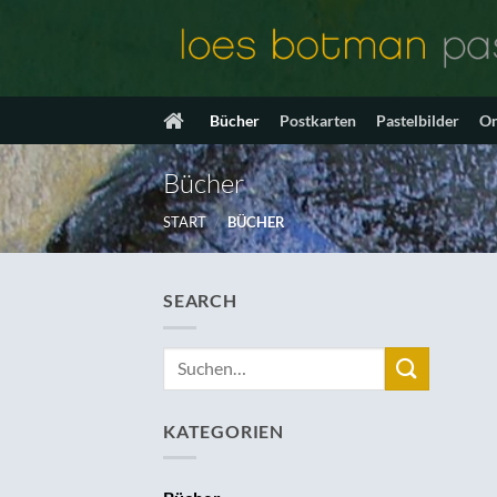
Zum
Inhalt
springen
Bücher
Postkarten
Pastelbilder
On
Bücher
START
/
BÜCHER
SEARCH
Suchen
nach:
KATEGORIEN