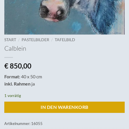
/
/
START
PASTELBILDER
TAFELBILD
Calblein
€
850,00
Format:
40 x 50 cm
inkl. Rahmen
ja
1 vorrätig
IN DEN WARENKORB
Artikelnummer:
16055