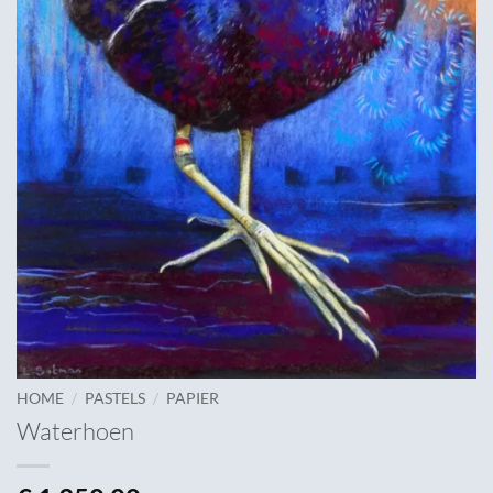
/
/
HOME
PASTELS
PAPIER
Waterhoen