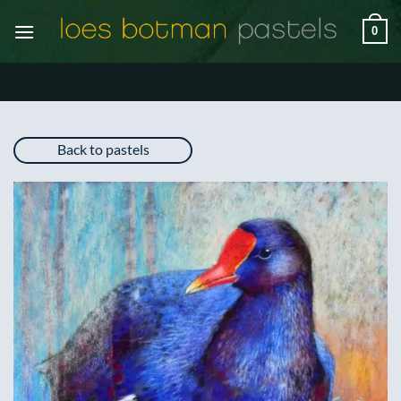
Ga
0
naar
inhoud
Back to pastels