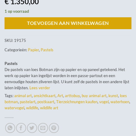
€
1.350,00
1 op voorraad
TOEVOEGEN AAN WINKELWAGEN
SKU:
19175
Categorieën:
Papier
,
Pastels
Pastels
De pastels van loes Botman zijn op papier en op paneel getekend. Het
werk op papier kan ingelijst worden in een passe-partout en een
eenvoudige houten zilveren lijst. U kunt zelf de pastels in een andere lijst
laten inlijsten.
Lees verder
Tags:
animal art
,
ansichtkaart
,
Art
,
arttobuy
,
buy animal art
,
kunst
,
loes
botman
,
pastelart
,
postkaart
,
Tierzeichnungen kaufen
,
vogel
,
waterhoen
,
watervogel
,
wildlife
,
wildlife art